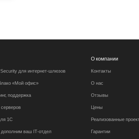
О компании
 Security для интернет-шлюзов
Контакты
блако «Мой офис»
О нас
инг, поддержка
Отзывы
 серверов
Цены
ля 1С
Реализованные проек
 дополним ваш IT‑отдел
Гарантии